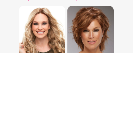
Seleccionar Opciones
Seleccionar Opciones
Sarah
SOPHIA
494,00
€
1.020,00
€
–
1.120,00
€