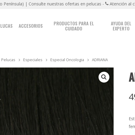
lo Península)
|
Consulte nuestras ofertas en pelucas -
Atención al c
PRODUCTOS PARA EL
AYUDA DEL
ELUCAS
ACCESORIOS
CUIDADO
EXPERTO
Pelucas
Especiales
Especial Oncologia
ADRIANA
A
4
Est
fem