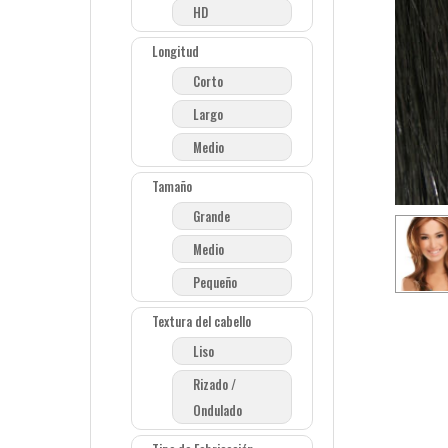
HD
Longitud
Corto
Largo
Medio
Tamaño
Grande
Medio
Pequeño
Textura del cabello
Liso
Pulse enter para buscar o la tecla ESC para cerra
Rizado /
Ondulado