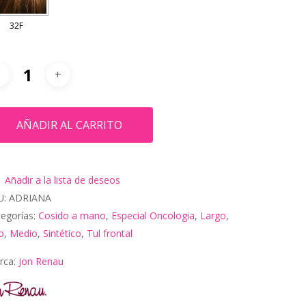
AÑADIR AL CARRITO
Añadir a la lista de deseos
U:
ADRIANA
Inicio
egorías:
Cosido a mano
,
Especial Oncologia
,
Largo
,
o
,
Medio
,
Sintético
,
Tul frontal
Pelucas
rca:
Jon Renau
Accesorios
Tipo de Pelo
Natural
Longitud
Productos para el cuidado