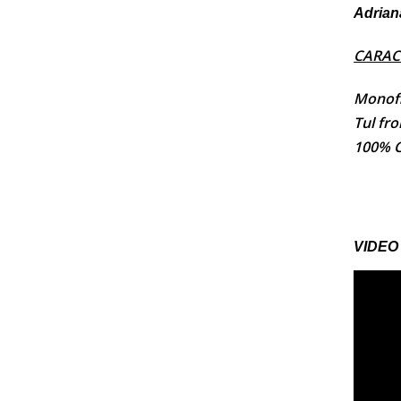
Adriana
CARAC
Monofi
Tul fro
100% C
VIDEO