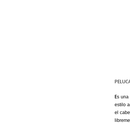
PELUC
E
s una 
estilo 
el cabe
libreme