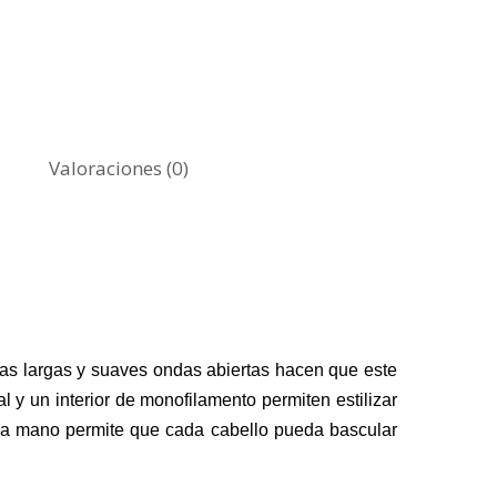
Sintético
Corto
Tamaño
Ayuda del experto
Medio
Pequeño
Textura del cabello
contacta
Cómo elegir un color
Largo
Medio
Liso
Tipo de Fabricación
Elige tu talla
Grande
Rizado / Ondulado
Monofilamento
Especiales
Elige tu estilo
Valoraciones (0)
Cosido a mano
Colección Gris
Elegir tipo de fabricación
s largas y suaves ondas abiertas hacen que este
tal y un interior de monofilamento permiten estilizar
 a mano permite que cada cabello pueda bascular