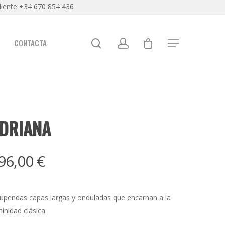
liente +34 670 854 436
CONTACTA
DRIANA
96,00
€
upendas capas largas y onduladas que encarnan a la
inidad clásica