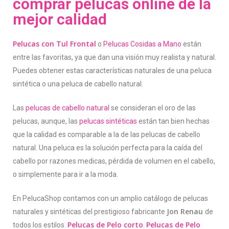
comprar pelucas online de la
mejor calidad
Inicio
Pelucas con Tul Frontal
o
Pelucas Cosidas a Mano
están
Pelucas
entre las favoritas, ya que dan una visión muy realista y natural.
Accesorios
Tipo de Pelo
Puedes obtener estas características naturales de una peluca
sintética o una peluca de cabello natural.
Natural
Longitud
Productos para el
cuidado
Sintético
Corto
Las
pelucas de cabello natural
se consideran el oro de las
Tamaño
pelucas, aunque, las
pelucas sintéticas
están tan bien hechas
Medio
Pequeño
Textura del cabello
Ayuda del experto
que la calidad es comparable a la de las pelucas de cabello
Largo
Medio
Liso
Tipo de Fabricación
natural. Una peluca es la solución perfecta para la caída del
contacta
Cómo elegir un color
cabello por razones medicas, pérdida de volumen en el cabello,
Grande
Rizado / Ondulado
Monofilamento
Especiales
Elige tu talla
o simplemente para ir a la moda.
Cosido a mano
Colección Gris
Elige tu estilo
Inicio
En PelucaShop contamos con un amplio catálogo de pelucas
Elegir tipo de fabricac
Jon Renau
naturales y sintéticas del prestigioso fabricante
de
Pelucas
Pelucas de Pelo corto
Pelucas de Pelo
todos los estilos.
.