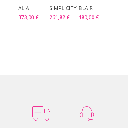
Seleccionar
Seleccionar
Seleccionar
ALIA
SIMPLICITY
BLAIR
Opciones
Opciones
Opciones
373,00
€
261,82
€
180,00
€