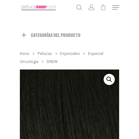
CATEGORÍAS DEL PRODUCTO
Pulse enter para buscar o la tecla ESC para cerrar
Inicio
Pelucas
Especiales
Especial
Oncologia
DREW